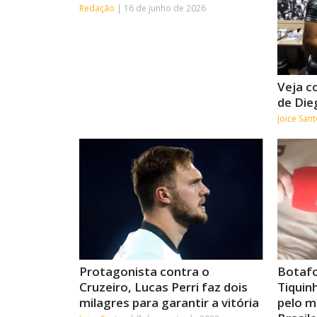
Redação
16 de junho de 2026
Veja c
de Die
Joice San
Protagonista contra o
Botafo
Cruzeiro, Lucas Perri faz dois
Tiquin
milagres para garantir a vitória
pelo m