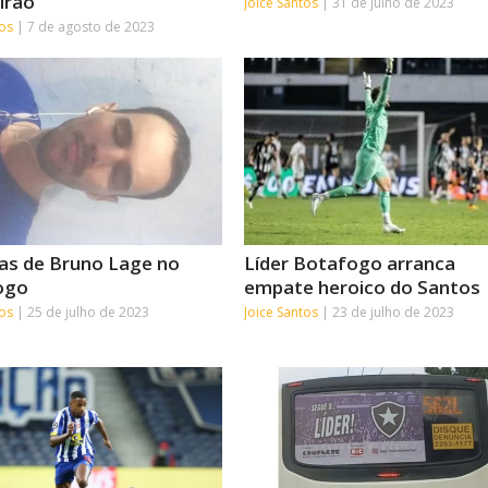
irão
Joice Santos
31 de julho de 2023
tos
7 de agosto de 2023
ias de Bruno Lage no
Líder Botafogo arranca
ogo
empate heroico do Santos
tos
25 de julho de 2023
Joice Santos
23 de julho de 2023