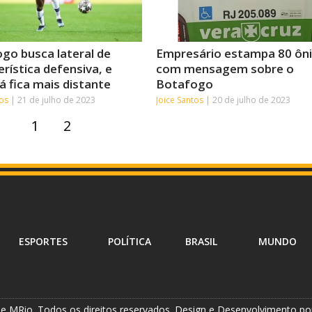
go busca lateral de
Empresário estampa 80 ôn
erística defensiva, e
com mensagem sobre o
 fica mais distante
Botafogo
tos
21 de julho de 2023
Joice Santos
20 de julho de 2023
1
2
ESPORTES
POLÍTICA
BRASIL
MUNDO
e MRio. Todos os direitos reservados. Design e Desenvolvimento p