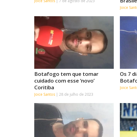
Brasile
Joice Santos
7 de agosto de 2023
Joice San
Botafogo tem que tomar
Os 7 d
cuidado com esse ‘novo’
Botaf
Coritiba
Joice San
Joice Santos
28 de julho de 2023