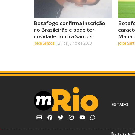
Botafogo confirma inscrição
Botafo
no Brasileirão e pode ter
caract
novidade contra Santos
Manafá
Joice Santos
21 de julho de 2023
Joice San
ESTADO
®2023 - Red