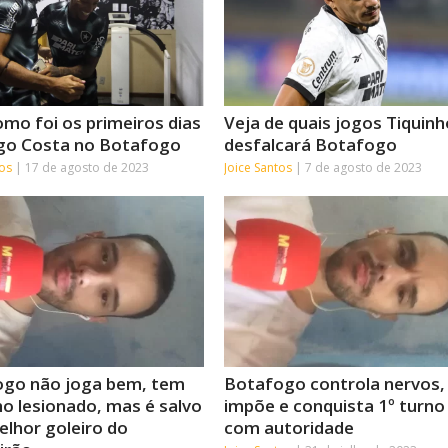
omo foi os primeiros dias
Veja de quais jogos Tiquinh
go Costa no Botafogo
desfalcará Botafogo
tos
17 de agosto de 2023
Joice Santos
7 de agosto de 2023
go não joga bem, tem
Botafogo controla nervos,
ho lesionado, mas é salvo
impõe e conquista 1º turno
elhor goleiro do
com autoridade