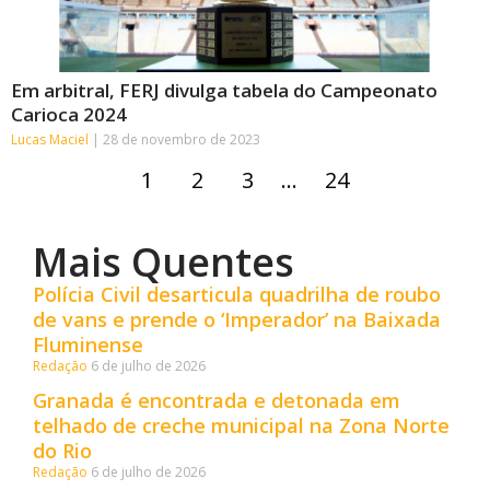
Em arbitral, FERJ divulga tabela do Campeonato
Carioca 2024
Lucas Maciel
28 de novembro de 2023
1
2
3
…
24
Mais Quentes
Polícia Civil desarticula quadrilha de roubo
de vans e prende o ‘Imperador’ na Baixada
Fluminense
Redação
6 de julho de 2026
Granada é encontrada e detonada em
telhado de creche municipal na Zona Norte
do Rio
Redação
6 de julho de 2026