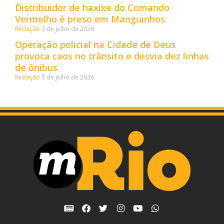
Distribuidor de haxixe do Comando
Vermelho é preso em Manguinhos
Redação
3 de julho de 2026
Operação policial na Cidade de Deus
provoca caos no trânsito e desvia dez linhas
de ônibus
Redação
3 de julho de 2026