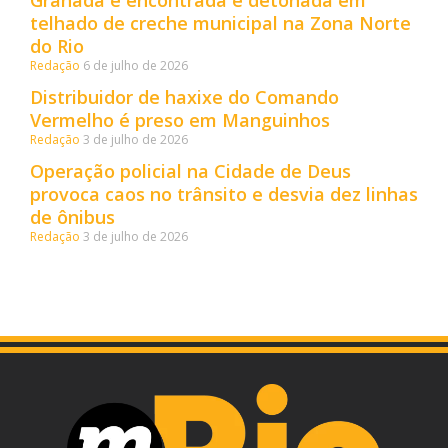
telhado de creche municipal na Zona Norte
do Rio
Redação
6 de julho de 2026
Distribuidor de haxixe do Comando
Vermelho é preso em Manguinhos
Redação
3 de julho de 2026
Operação policial na Cidade de Deus
provoca caos no trânsito e desvia dez linhas
de ônibus
Redação
3 de julho de 2026