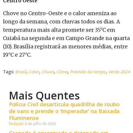
Centro Oeste
Chove no Centro-Oeste e o calor ameniza ao
longo da semana, com chuvas todos os dias. A
temperatura mais alta promete ser 35°C em
Cuiabá na segunda e em Campo Grande na quarta
(10). Brasília registrará as menores médias, entre
19°C e 27°C.
Tags:
Brasil
,
Calor
,
Chuva
,
Clima
,
Previsão do tempo
,
Verão 2024
Mais Quentes
Polícia Civil desarticula quadrilha de roubo
de vans e prende o ‘Imperador’ na Baixada
Fluminense
Redação
6 de julho de 2026
Granada é encontrada e detonada em