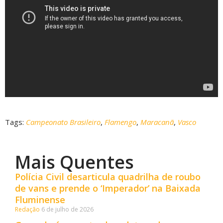
Tags:
Campeonato Brasileiro
,
Flamengo
,
Maracanã
,
Vasco
Mais Quentes
Polícia Civil desarticula quadrilha de roubo
de vans e prende o ‘Imperador’ na Baixada
Fluminense
Redação
6 de julho de 2026