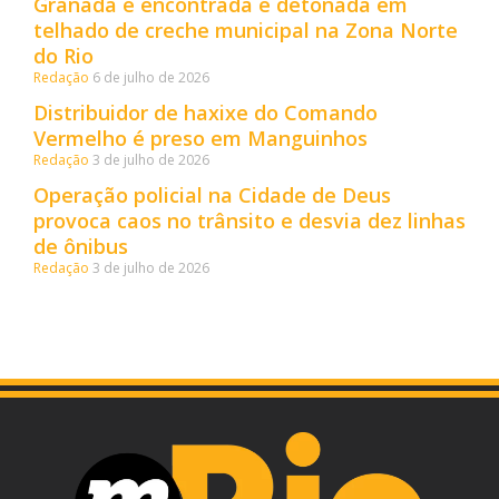
Granada é encontrada e detonada em
telhado de creche municipal na Zona Norte
do Rio
Redação
6 de julho de 2026
Distribuidor de haxixe do Comando
Vermelho é preso em Manguinhos
Redação
3 de julho de 2026
Operação policial na Cidade de Deus
provoca caos no trânsito e desvia dez linhas
de ônibus
Redação
3 de julho de 2026