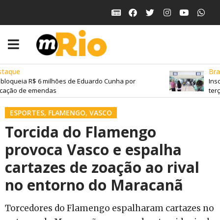
taque
Brasi
bloqueia R$ 6 milhões de Eduardo Cunha por
Insc
cação de emendas
terça
ESPORTES
,
FLAMENGO
,
VASCO
Torcida do Flamengo
provoca Vasco e espalha
cartazes de zoação ao rival
no entorno do Maracanã
Torcedores do Flamengo espalharam cartazes no