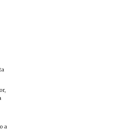
ta
or,
a
o a