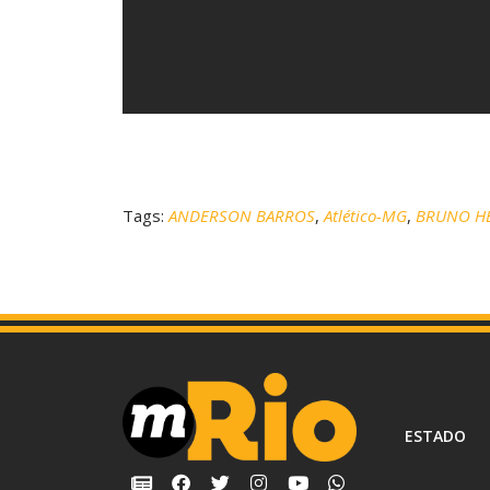
Tags:
ANDERSON BARROS
,
Atlético-MG
,
BRUNO H
ESTADO