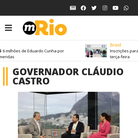
Brasil
milhões de Eduardo Cunha por
Inscrições para o
das
terça-feira
GOVERNADOR CLÁUDIO
CASTRO