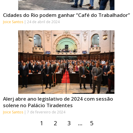
Cidades do Rio podem ganhar “Café do Trabalhador”
Joice Santos
24 de abril de 2024
Alerj abre ano legislativo de 2024 com sessão
solene no Palácio Tiradentes
Joice Santos
7 de fevereiro de 2024
1
2
3
…
5