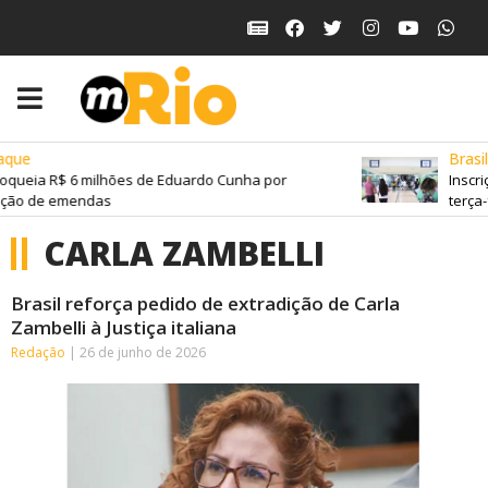
que
Brasil
queia R$ 6 milhões de Eduardo Cunha por
Inscriç
ção de emendas
terça-fe
CARLA ZAMBELLI
Brasil reforça pedido de extradição de Carla
Zambelli à Justiça italiana
Redação
26 de junho de 2026