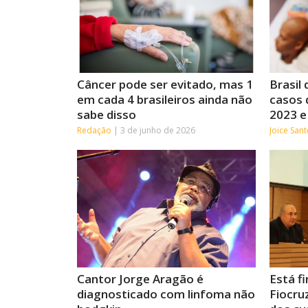
Câncer pode ser evitado, mas 1
Brasil 
em cada 4 brasileiros ainda não
casos 
sabe disso
2023 e
Redação
3 de junho de 2026
Joice San
Cantor Jorge Aragão é
Está f
diagnosticado com linfoma não
Fiocru