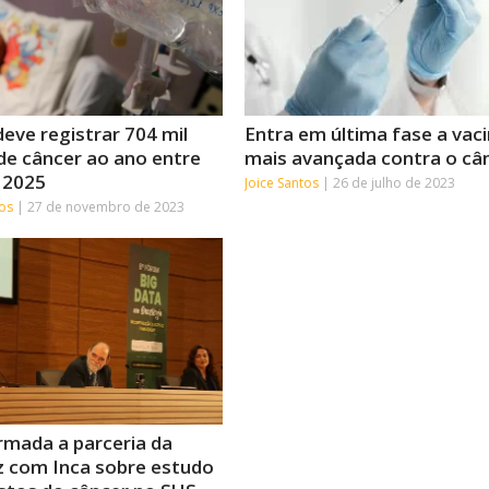
deve registrar 704 mil
Entra em última fase a vac
de câncer ao ano entre
mais avançada contra o câ
 2025
Joice Santos
26 de julho de 2023
tos
27 de novembro de 2023
irmada a parceria da
z com Inca sobre estudo