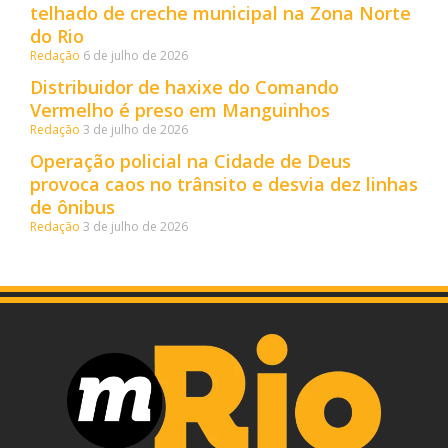
telhado de creche municipal na Zona Norte
do Rio
Redação
6 de julho de 2026
Distribuidor de haxixe do Comando
Vermelho é preso em Manguinhos
Redação
3 de julho de 2026
Operação policial na Cidade de Deus
provoca caos no trânsito e desvia dez linhas
de ônibus
Redação
3 de julho de 2026