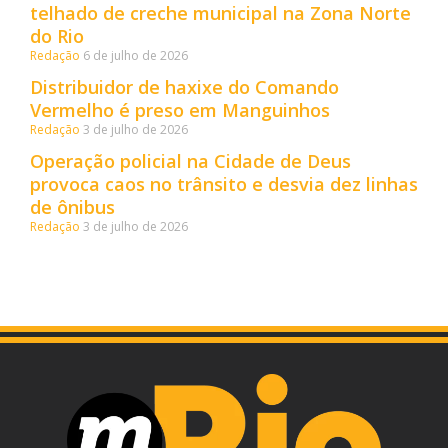
telhado de creche municipal na Zona Norte
do Rio
Redação
6 de julho de 2026
Distribuidor de haxixe do Comando
Vermelho é preso em Manguinhos
Redação
3 de julho de 2026
Operação policial na Cidade de Deus
provoca caos no trânsito e desvia dez linhas
de ônibus
Redação
3 de julho de 2026