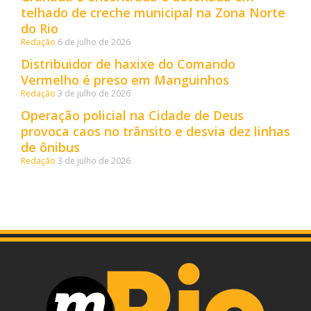
telhado de creche municipal na Zona Norte
do Rio
Redação
6 de julho de 2026
Distribuidor de haxixe do Comando
Vermelho é preso em Manguinhos
Redação
3 de julho de 2026
Operação policial na Cidade de Deus
provoca caos no trânsito e desvia dez linhas
de ônibus
Redação
3 de julho de 2026