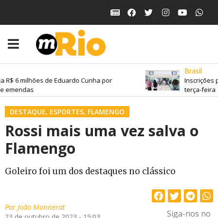
Brasil
a R$ 6 milhões de Eduardo Cunha por
Inscrições 
de emendas
terça-feira
DESTAQUE
,
ESPORTES
,
FLAMENGO
Rossi mais uma vez salva o
Flamengo
Goleiro foi um dos destaques no clássico
Por
João Monnerat
Siga-nos no
23 de outubro de 2023 - 15:03