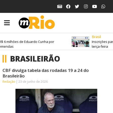
Brasil
6 milhões de Eduardo Cunha por
Inscrições para 
endas
terça-feira
BRASILEIRÃO
CBF divulga tabela das rodadas 19 a 24 do
Brasileirão
Redação
23 de junho de 2026