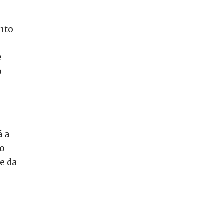
nto
e
o
á a
no
e da