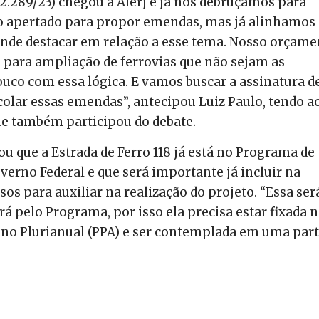
2.289/23) chegou à Alerj e já nos debruçamos para
 apertado para propor emendas, mas já alinhamos
ende destacar em relação a esse tema. Nosso orçame
 para ampliação de ferrovias que não sejam as
uco com essa lógica. E vamos buscar a assinatura d
colar essas emendas”, antecipou Luiz Paulo, tendo a
ue também participou do debate.
ou que a Estrada de Ferro 118 já está no Programa de
erno Federal e que será importante já incluir na
os para auxiliar na realização do projeto. “Essa ser
á pelo Programa, por isso ela precisa estar fixada 
lano Plurianual (PPA) e ser contemplada em uma part