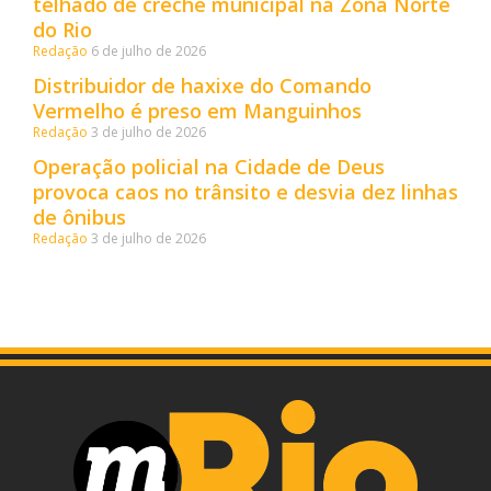
telhado de creche municipal na Zona Norte
do Rio
Redação
6 de julho de 2026
Distribuidor de haxixe do Comando
Vermelho é preso em Manguinhos
Redação
3 de julho de 2026
Operação policial na Cidade de Deus
provoca caos no trânsito e desvia dez linhas
de ônibus
Redação
3 de julho de 2026