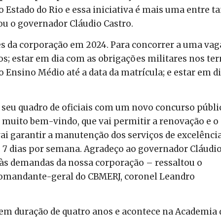
 Estado do Rio e essa iniciativa é mais uma entre t
ou o governador Cláudio Castro.
s da corporação em 2024. Para concorrer a uma vaga
os; estar em dia com as obrigações militares nos te
 o Ensino Médio até a data da matrícula; e estar em d
 seu quadro de oficiais com um novo concurso públi
o muito bem-vindo, que vai permitir a renovação e o
vai garantir a manutenção dos serviços de excelênci
, 7 dias por semana. Agradeço ao governador Cláudi
o às demandas da nossa corporação – ressaltou o
e comandante-geral do CBMERJ, coronel Leandro
 tem duração de quatro anos e acontece na Academia 