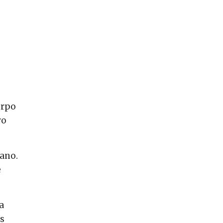
orpo
ro
 ano.
e
a
os