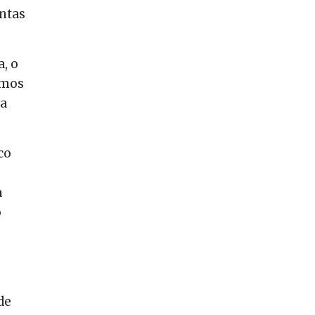
antas
, o
rmos
ia
co
a
o
de