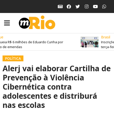
e
Brasil
eia R$ 6 milhões de Eduardo Cunha por
Inscriçõe
 de emendas
terça-feir
POLÍTICA
Alerj vai elaborar Cartilha de
Prevenção à Violência
Cibernética contra
adolescentes e distriburá
nas escolas