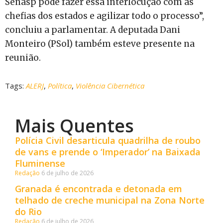
Senasp pode fazer essa interlocução com as
chefias dos estados e agilizar todo o processo”,
concluiu a parlamentar. A deputada Dani
Monteiro (PSol) também esteve presente na
reunião.
Tags:
ALERJ
,
Política
,
Violência Cibernética
Mais Quentes
Polícia Civil desarticula quadrilha de roubo
de vans e prende o ‘Imperador’ na Baixada
Fluminense
Redação
6 de julho de 2026
Granada é encontrada e detonada em
telhado de creche municipal na Zona Norte
do Rio
Redação
6 de julho de 2026