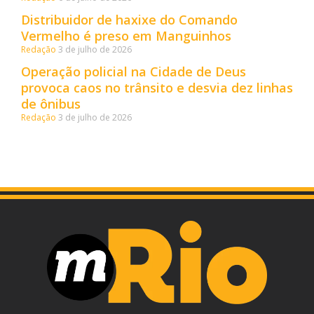
Distribuidor de haxixe do Comando
Vermelho é preso em Manguinhos
Redação
3 de julho de 2026
Operação policial na Cidade de Deus
provoca caos no trânsito e desvia dez linhas
de ônibus
Redação
3 de julho de 2026