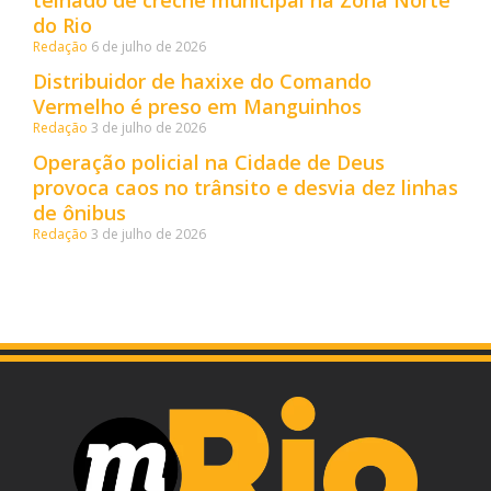
telhado de creche municipal na Zona Norte
do Rio
Redação
6 de julho de 2026
Distribuidor de haxixe do Comando
Vermelho é preso em Manguinhos
Redação
3 de julho de 2026
Operação policial na Cidade de Deus
provoca caos no trânsito e desvia dez linhas
de ônibus
Redação
3 de julho de 2026