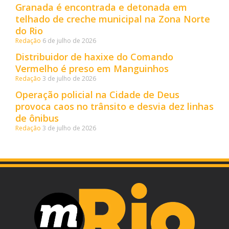
Granada é encontrada e detonada em
telhado de creche municipal na Zona Norte
do Rio
Redação
6 de julho de 2026
Distribuidor de haxixe do Comando
Vermelho é preso em Manguinhos
Redação
3 de julho de 2026
Operação policial na Cidade de Deus
provoca caos no trânsito e desvia dez linhas
de ônibus
Redação
3 de julho de 2026