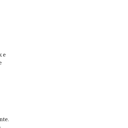
k e
e
nte.
a