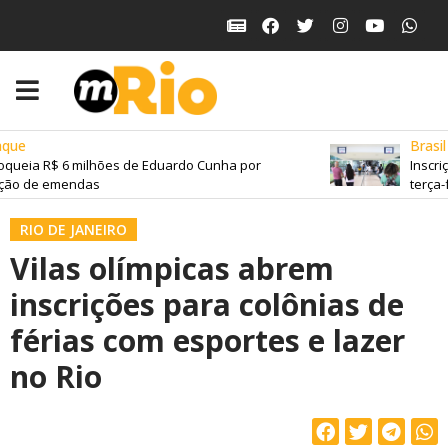
que
Brasil
queia R$ 6 milhões de Eduardo Cunha por
Inscriç
ção de emendas
terça-f
RIO DE JANEIRO
Vilas olímpicas abrem
inscrições para colônias de
férias com esportes e lazer
no Rio