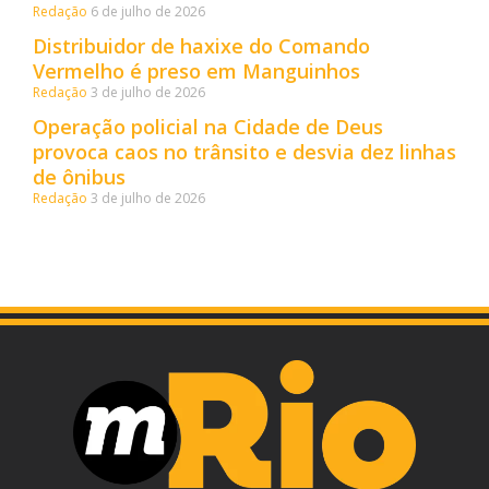
Redação
6 de julho de 2026
Distribuidor de haxixe do Comando
Vermelho é preso em Manguinhos
Redação
3 de julho de 2026
Operação policial na Cidade de Deus
provoca caos no trânsito e desvia dez linhas
de ônibus
Redação
3 de julho de 2026