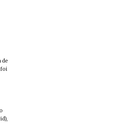
a de
foi
o
o
d),