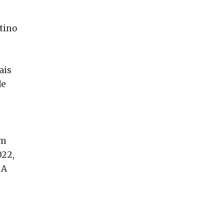
tino
ais
de
Em
022,
 A