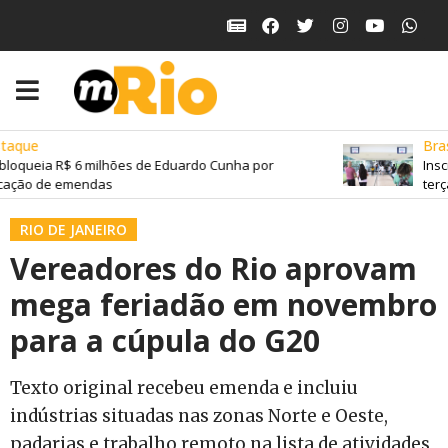
aque
Brasi
loqueia R$ 6 milhões de Eduardo Cunha por
Inscr
cação de emendas
terça
RIO DE JANEIRO
Vereadores do Rio aprovam
mega feriadão em novembro
para a cúpula do G20
Texto original recebeu emenda e incluiu
indústrias situadas nas zonas Norte e Oeste,
padarias e trabalho remoto na lista de atividades