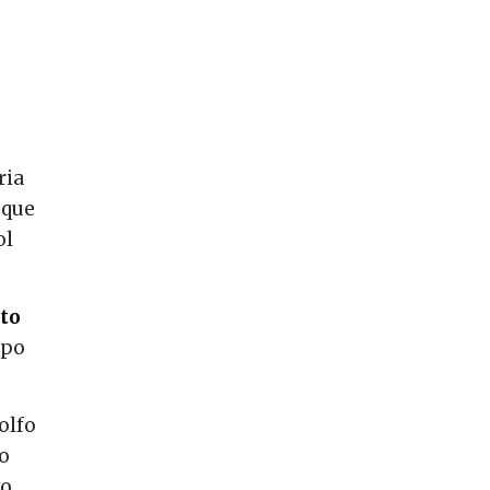
ria
 que
ol
to
mpo
olfo
vo
ão