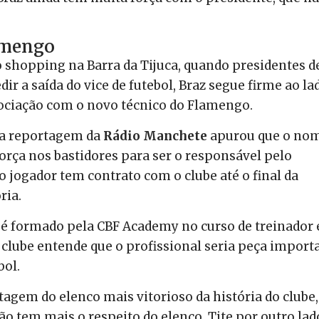
lamengo
 shopping na Barra da Tijuca, quando presidentes d
r a saída do vice de futebol, Braz segue firme ao la
egociação com o novo técnico do Flamengo.
e a reportagem da
Rádio Manchete
apurou que o no
força nos bastidores para ser o responsável pelo
o jogador tem contrato com o clube até o final da
ria.
r é formado pela CBF Academy no curso de treinador 
clube entende que o profissional seria peça import
bol.
gem do elenco mais vitorioso da história do clube,
o tem mais o respeito do elenco. Tite por outro lad