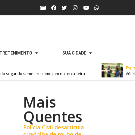
TRETENIMENTO
SUA CIDADE
Esporte
o segundo semestre começam na terça-feira
Vôlei gra
Mais
Quentes
Polícia Civil desarticula
quadrilha de roubo de