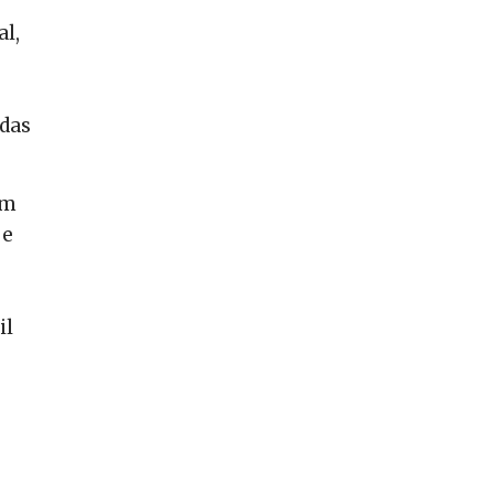
al,
idas
em
 e
il