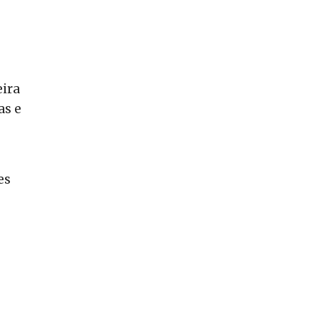
eira
as e
es