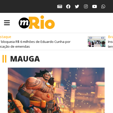
taque
Bras
 bloqueia R$ 6 milhões de Eduardo Cunha por
Ins
icação de emendas
terç
MAUGA