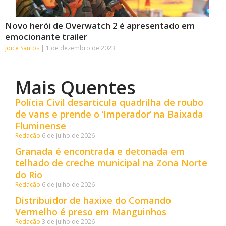
Novo herói de Overwatch 2 é apresentado em
emocionante trailer
Joice Santos
1 de dezembro de 2023
Mais Quentes
Polícia Civil desarticula quadrilha de roubo
de vans e prende o ‘Imperador’ na Baixada
Fluminense
Redação
6 de julho de 2026
Granada é encontrada e detonada em
telhado de creche municipal na Zona Norte
do Rio
Redação
6 de julho de 2026
Distribuidor de haxixe do Comando
Vermelho é preso em Manguinhos
Redação
3 de julho de 2026