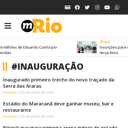
Brasil
 milhões de Eduardo Cunha por
Inscrições para o
ndas
terça-feira
#INAUGURAÇÃO
Inaugurado primeiro trecho do novo traçado da
Serra das Araras
Redação
23 de junho de 2026
Estádio do Maracanã deve ganhar museu, bar e
restaurante
Redação
21 de junho de 2026
Niterói inaugura primeira arena indoor do estado