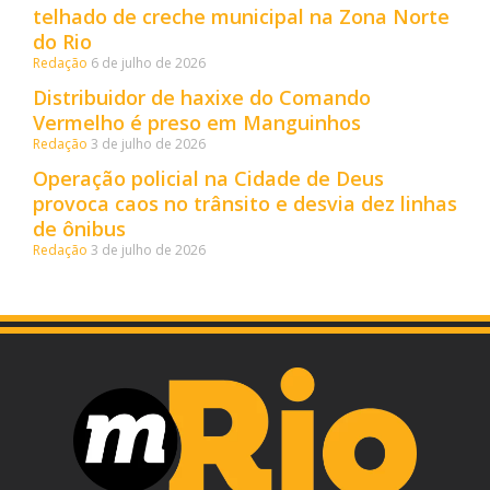
telhado de creche municipal na Zona Norte
do Rio
Redação
6 de julho de 2026
Distribuidor de haxixe do Comando
Vermelho é preso em Manguinhos
Redação
3 de julho de 2026
Operação policial na Cidade de Deus
provoca caos no trânsito e desvia dez linhas
de ônibus
Redação
3 de julho de 2026