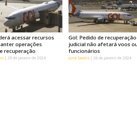
derá acessar recursos
Gol: Pedido de recuperação
anter operações
judicial não afetará voos o
e recuperação
funcionários
tos
29 de janeiro de 2024
Joice Santos
26 de janeiro de 2024