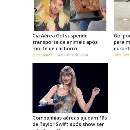
Cia Aérea Gol suspende
Gol po
transporte de animais após
para m
morte de cachorro
durant
Joice Santos
24 de abril de 2024
Joice San
Companhias aéreas ajudam fãs
de Taylor Swift após show ser