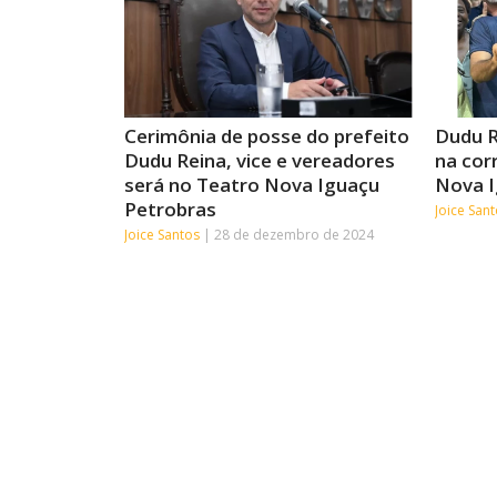
Cerimônia de posse do prefeito
Dudu R
Dudu Reina, vice e vereadores
na cor
será no Teatro Nova Iguaçu
Nova 
Petrobras
Joice San
Joice Santos
28 de dezembro de 2024