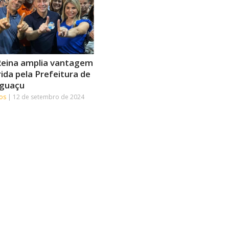
eina amplia vantagem
rida pela Prefeitura de
Iguaçu
tos
12 de setembro de 2024