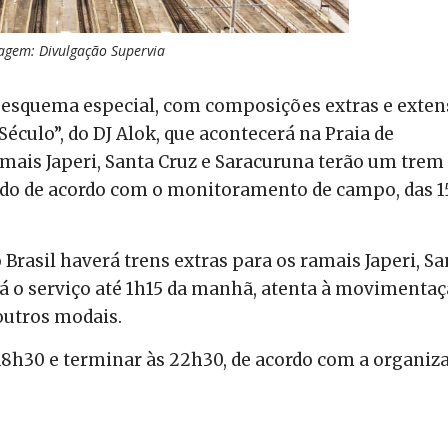
agem: Divulgação Supervia
m esquema especial, com composições extras e exte
éculo”, do DJ Alok, que acontecerá na Praia de
amais Japeri, Santa Cruz e Saracuruna terão um trem
zado de acordo com o monitoramento de campo, das 1
o Brasil haverá trens extras para os ramais Japeri, Sa
rá o serviço até 1h15 da manhã, atenta à movimenta
outros modais.
18h30 e terminar às 22h30, de acordo com a organiz