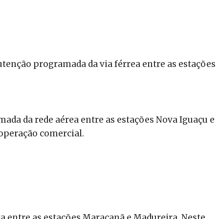
utenção programada da via férrea entre as estações
ada da rede aérea entre as estações Nova Iguaçu e
operação comercial.
za entre as estações Maracanã e Madureira. Neste