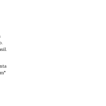
a
o.
sil.
enta
em”