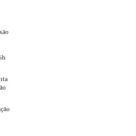
nsão
5h
nta
ção
ação