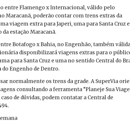
go entre Flamengo x Internacional, válido pelo
no Maracanã, poderão contar com trens extras da
uma viagem extra para Japeri, uma para Santa Cruz e
o da estação Maracanã.
 entre Botafogo x Bahia, no Engenhão, também válid
onária disponibilizará viagens extras para o públic
ma para Santa Cruz e uma no sentido Central do Bra
ca do Engenho de Dentro.
 usar normalmente os trens da grade. A SuperVia ori
agens consultando a ferramenta “Planeje Sua Viag
 caso de dúvidas, podem contatar a Central de
494.
 semana