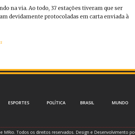
do na via. Ao todo, 37 estações tiveram que ser
oram devidamente protocoladas em carta enviada à
s
ESPORTES
POLÍTICA
BRASIL
MUNDO
e MRio. Todos os direitos reservados. Design e Desenvolvimento p