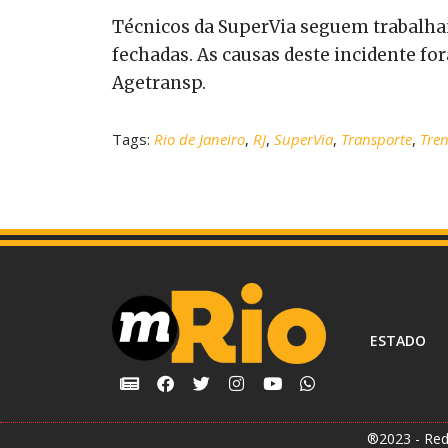
Técnicos da SuperVia seguem trabalhan
fechadas. As causas deste incidente f
Agetransp.
Tags:
Rio de Janeiro
,
RJ
,
SuperVia
,
Transporte
,
Tren
ESTADO
®2023 - Red