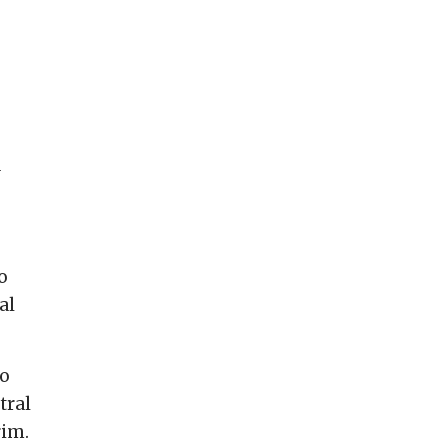
a
o
al
do
tral
rim.