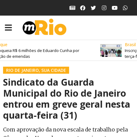
ue
Brasil
queia R$ 6 milhões de Eduardo Cunha por
Inscriç
ão de emendas
terça-fe
RIO DE JANEIRO
,
SUA CIDADE
Sindicato da Guarda
Municipal do Rio de Janeiro
entrou em greve geral nesta
quarta-feira (31)
Com aprovação da nova escala de trabalho pela