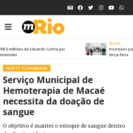
Brasil
R$ 6 milhões de Eduardo Cunha por
Inscrições pa
emendas
terça-feira
NORTE FLUMINENSE
Serviço Municipal de
Hemoterapia de Macaé
necessita da doação de
sangue
O objetivo é manter o estoque de sangue dentro