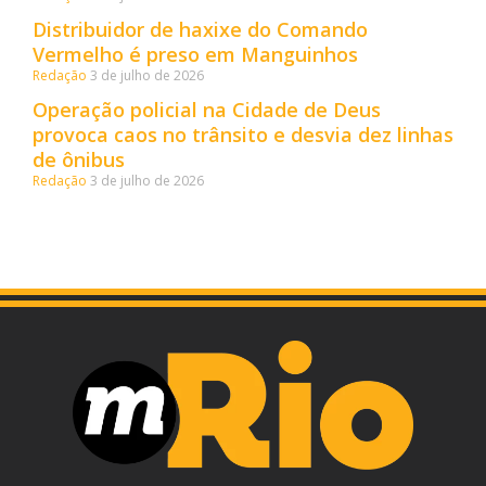
Distribuidor de haxixe do Comando
Vermelho é preso em Manguinhos
Redação
3 de julho de 2026
Operação policial na Cidade de Deus
provoca caos no trânsito e desvia dez linhas
de ônibus
Redação
3 de julho de 2026