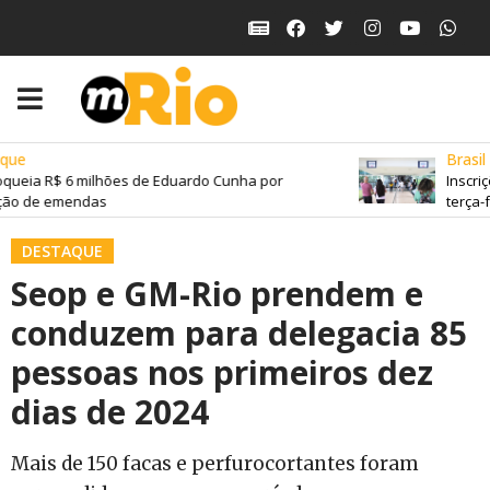
ue
Brasil
queia R$ 6 milhões de Eduardo Cunha por
Inscriç
ão de emendas
terça-fe
DESTAQUE
Seop e GM-Rio prendem e
conduzem para delegacia 85
pessoas nos primeiros dez
dias de 2024
Mais de 150 facas e perfurocortantes foram