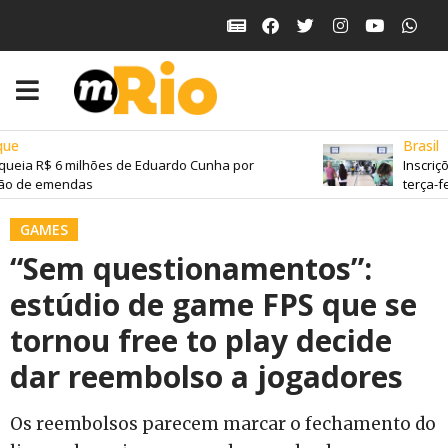
ue
Brasil
ueia R$ 6 milhões de Eduardo Cunha por
Inscriçõ
o de emendas
terça-fei
GAMES
“Sem questionamentos”:
estúdio de game FPS que se
tornou free to play decide
dar reembolso a jogadores
Os reembolsos parecem marcar o fechamento do