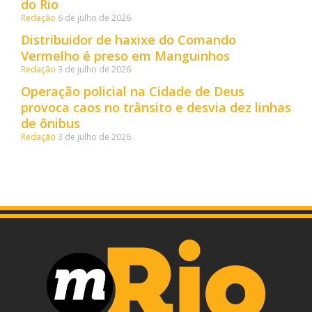
do Rio
Redação
6 de julho de 2026
Distribuidor de haxixe do Comando
Vermelho é preso em Manguinhos
Redação
3 de julho de 2026
Operação policial na Cidade de Deus
provoca caos no trânsito e desvia dez linhas
de ônibus
Redação
3 de julho de 2026