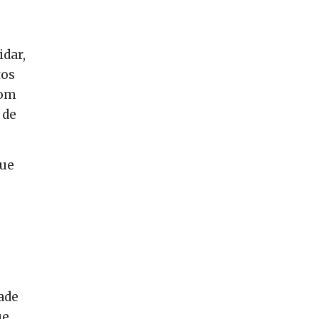
idar,
tos
com
 de
que
ade
ue