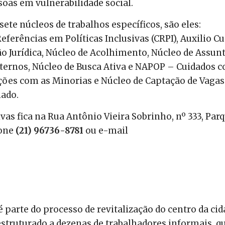
oas em vulnerabilidade social.
ete núcleos de trabalhos específicos, são eles:
Referências em Políticas Inclusivas (CRPI), Auxilio Cu
ão Jurídica, Núcleo de Acolhimento, Núcleo de Assun
ternos, Núcleo de Busca Ativa e NAPOP – Cuidados 
ações com as Minorias e Núcleo de Captação de Vagas
ado.
ivas fica na Rua Antônio Vieira Sobrinho, nº 333, Par
fone
(21) 96736-8781
ou e-mail
 parte do processo de revitalização do centro da cid
struturado a dezenas de trabalhadores informais, q