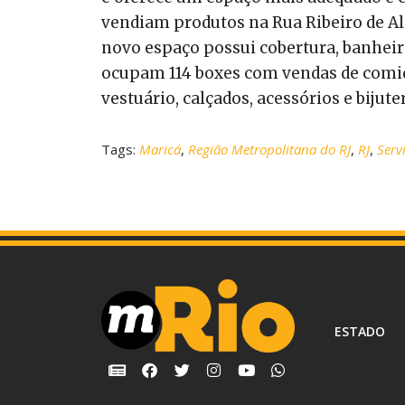
vendiam produtos na Rua Ribeiro de Al
novo espaço possui cobertura, banheir
ocupam 114 boxes com vendas de comidas
vestuário, calçados, acessórios e bijute
Tags:
Maricá
,
Região Metropolitana do RJ
,
RJ
,
Serv
ESTADO