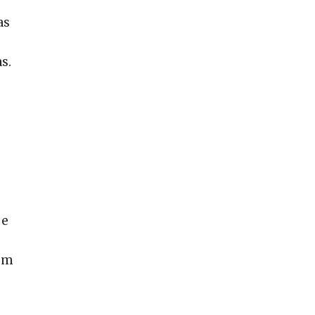
as
s.
 e
bem