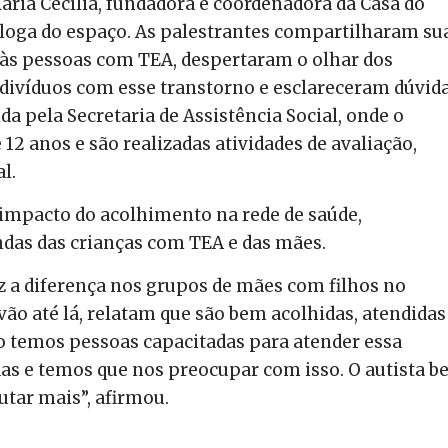
aria Cecília, fundadora e coordenadora da Casa do
óloga do espaço. As palestrantes compartilharam su
 às pessoas com TEA, despertaram o olhar dos
ndivíduos com esse transtorno e esclareceram dúvida
a pela Secretaria de Assistência Social, onde o
12 anos e são realizadas atividades de avaliação,
l.
 impacto do acolhimento na rede de saúde,
das das crianças com TEA e das mães.
az a diferença nos grupos de mães com filhos no
ão até lá, relatam que são bem acolhidas, atendidas
 temos pessoas capacitadas para atender essa
as e temos que nos preocupar com isso. O autista 
utar mais”, afirmou.