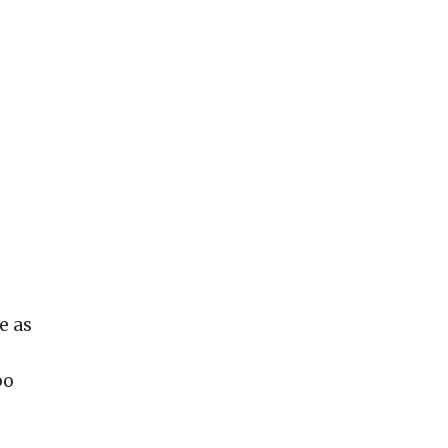
e as
po