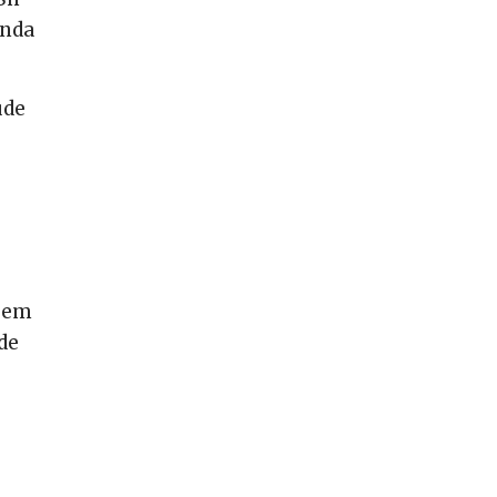
anda
úde
s em
de