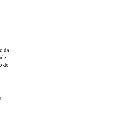
o da
ade
o de
m