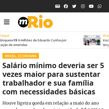
aque
Brasi
bloqueia R$ 6 milhões de Eduardo Cunha por
Insc
cação de emendas
terça
BRASIL
,
ECONOMIA
Salário mínimo deveria ser 5
vezes maior para sustentar
trabalhador e sua família
com necessidades básicas
Houve ligeira queda em relação a maio do ano