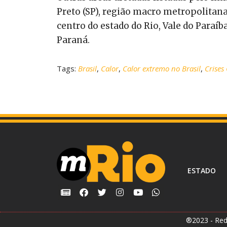
Preto (SP), região macro metropolitana 
centro do estado do Rio, Vale do Paraíba
Paraná.
Tags:
Brasil
,
Calor
,
Calor extremo no Brasil
,
Crises
ESTADO
®2023 - Red