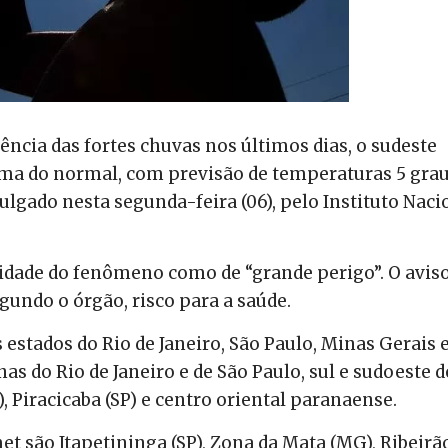
ência das fortes chuvas nos últimos dias, o sudeste
ima do normal, com previsão de temperaturas 5 gra
vulgado nesta segunda-feira (06), pelo Instituto Naci
ridade do fenômeno como de “grande perigo”. O avis
gundo o órgão, risco para a saúde.
s estados do Rio de Janeiro, São Paulo, Minas Gerais 
s do Rio de Janeiro e de São Paulo, sul e sudoeste d
, Piracicaba (SP) e centro oriental paranaense.
et são Itapetininga (SP), Zona da Mata (MG), Ribeirã