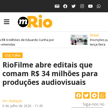
Brasil
 R$ 6 milhões de Eduardo Cunha por
Inscrições p
 emendas
terça-feira
CULTURA
RioFilme abre editais que
comam R$ 34 milhões para
produções audiovisuais
Por
Redação
Siga-nos no
6 de julho de 2026 - 11:45