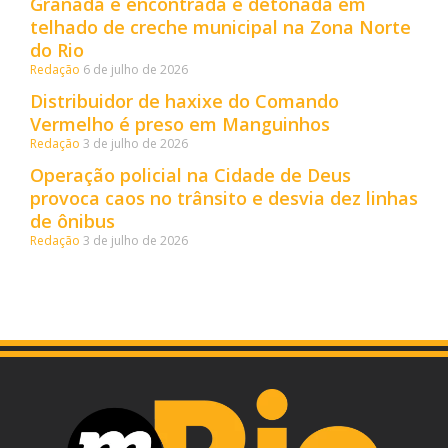
Granada é encontrada e detonada em
telhado de creche municipal na Zona Norte
do Rio
Redação
6 de julho de 2026
Distribuidor de haxixe do Comando
Vermelho é preso em Manguinhos
Redação
3 de julho de 2026
Operação policial na Cidade de Deus
provoca caos no trânsito e desvia dez linhas
de ônibus
Redação
3 de julho de 2026