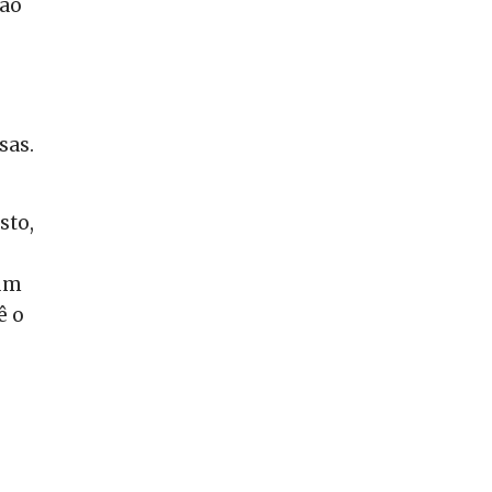
ção
sas.
sto,
 um
ê o