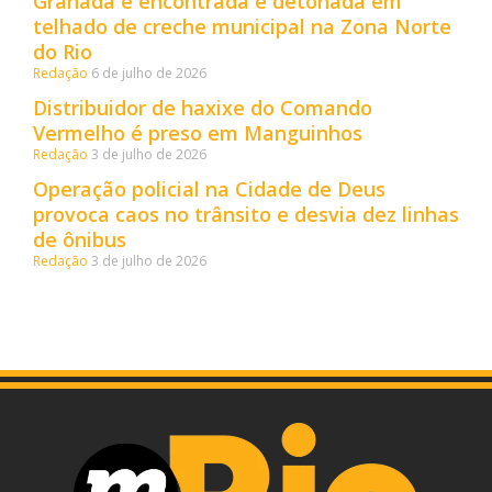
Granada é encontrada e detonada em
telhado de creche municipal na Zona Norte
do Rio
Redação
6 de julho de 2026
Distribuidor de haxixe do Comando
Vermelho é preso em Manguinhos
Redação
3 de julho de 2026
Operação policial na Cidade de Deus
provoca caos no trânsito e desvia dez linhas
de ônibus
Redação
3 de julho de 2026