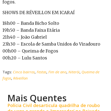
fogos.
SHOWS DE RÉVEILLON EM ICARAÍ
18h00 – Banda Bicho Solto
19h50 – Banda Faixa Etária
21h40 – João Gabriel
23h30 – Escola de Samba Unidos do Viradouro
00h00 – Queima de Fogos
00h20 – Lulu Santos
Tags:
Cinco bairros
,
Festas
,
Fim de ano
,
Niterói
,
Queima de
fogos
,
Réveillon
Mais Quentes
Polícia Civil desarticula quadrilha de roubo
de vans e prende o ‘Imperador’ na Baixada