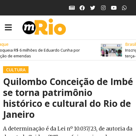
que
Brasil
oqueia R$ 6 milhões de Eduardo Cunha por
Inscri
ção de emendas
terça-f
CULTURA
Quilombo Conceição de Imbé
se torna patrimônio
histórico e cultural do Rio de
Janeiro
A determinação é da Lei nº 10.037/23, de autoria da