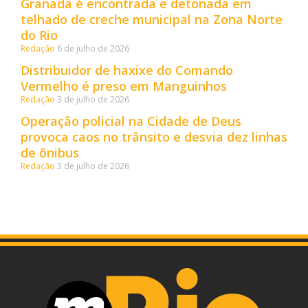
Granada é encontrada e detonada em
telhado de creche municipal na Zona Norte
do Rio
Redação
6 de julho de 2026
Distribuidor de haxixe do Comando
Vermelho é preso em Manguinhos
Redação
3 de julho de 2026
Operação policial na Cidade de Deus
provoca caos no trânsito e desvia dez linhas
de ônibus
Redação
3 de julho de 2026