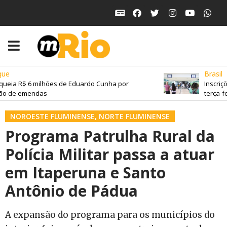
e
Brasil
ueia R$ 6 milhões de Eduardo Cunha por
Inscriçõ
o de emendas
terça-feir
NOROESTE FLUMINENSE
,
NORTE FLUMINENSE
Programa Patrulha Rural da
Polícia Militar passa a atuar
em Itaperuna e Santo
Antônio de Pádua
A expansão do programa para os municípios do