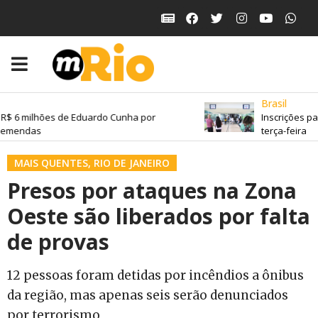
Brasil
R$ 6 milhões de Eduardo Cunha por
Inscrições pa
emendas
terça-feira
MAIS QUENTES
,
RIO DE JANEIRO
Presos por ataques na Zona
Oeste são liberados por falta
de provas
12 pessoas foram detidas por incêndios a ônibus
da região, mas apenas seis serão denunciados
por terrorismo