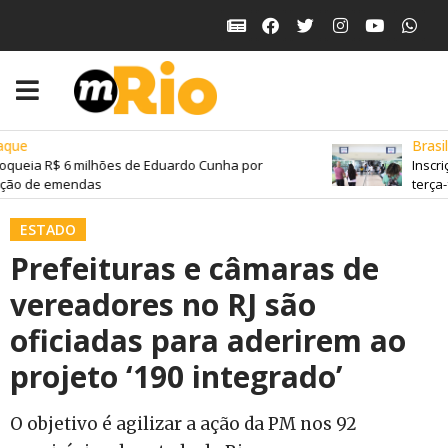
que
Brasil
queia R$ 6 milhões de Eduardo Cunha por
Inscriç
ção de emendas
terça-f
ESTADO
Prefeituras e câmaras de
vereadores no RJ são
oficiadas para aderirem ao
projeto ‘190 integrado’
O objetivo é agilizar a ação da PM nos 92