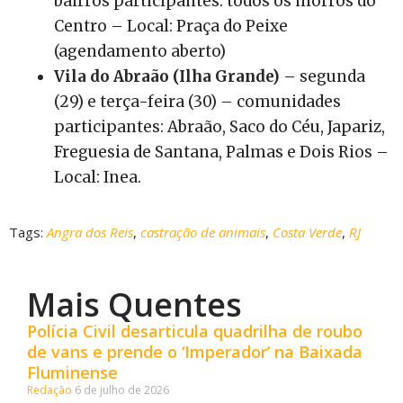
bairros participantes: todos os morros do
Centro – Local: Praça do Peixe
(agendamento aberto)
Vila do Abraão (Ilha Grande)
– segunda
(29) e terça-feira (30) – comunidades
participantes: Abraão, Saco do Céu, Japariz,
Freguesia de Santana, Palmas e Dois Rios –
Local: Inea.
Tags:
Angra dos Reis
,
castração de animais
,
Costa Verde
,
RJ
Mais Quentes
Polícia Civil desarticula quadrilha de roubo
de vans e prende o ‘Imperador’ na Baixada
Fluminense
Redação
6 de julho de 2026